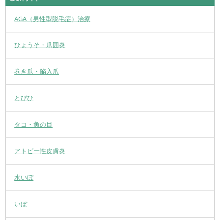
AGA（男性型脱毛症）治療
ひょうそ・爪囲炎
巻き爪・陥入爪
とびひ
タコ・魚の目
アトピー性皮膚炎
水いぼ
いぼ