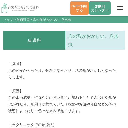
WEB予約
診療日
する
カレンダー
トップ
>
診療科目
>
爪の形がおかしい、爪水虫
爪の形がおかしい、爪水
皮膚科
虫
【症状】
爪の色がかわったり、分厚くなったり、爪の形がおかしくなった
りします。
【原因】
爪の水虫感染、打撲や足に強い負担が加わることで内出血や爪が
はがれたり、爪周りが荒れていたり乾燥やお薬や貧血などの体の
状態によったり、色々な原因で起こります。
【当クリニックでの治療法】