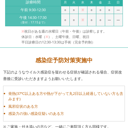
診療時間
月
火
水
木
金
土
日
午前 9:30-12:30
○
○
※
○
○
○
—
午後 14:30-17:30
○
○
※
○
○
—
—
（受付：17:15まで）
※
祝日がある週の水曜日（午前・午後）は診察します。
休診日：水曜（
※
）、土曜午後、日曜、祝日
平日診療日の12:30-13:30は手術（完全予約制）
感染症予防対策実施中
下記のようなウイルス感染症を疑わせる症状が確認される場合、症状改
善後に受診いただきますようお願いいたします。
発熱(37℃以上ある方や熱が下がって丸2日以上経過していない方も含
みます)
風邪症状のある方
感染力の強い感染症疑いのある方
ご家族・付き添いの方など、一緒にご来院頂く方も同様です。