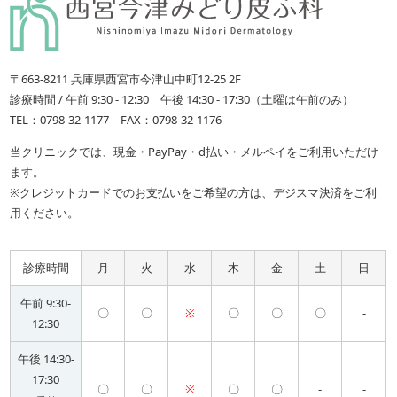
〒663-8211 兵庫県西宮市今津山中町12-25 2F
診療時間 / 午前 9:30 - 12:30 午後 14:30 - 17:30（土曜は午前のみ）
TEL：0798-32-1177 FAX：0798-32-1176
当クリニックでは、現金・PayPay・d払い・メルペイをご利用いただけ
ます。
※クレジットカードでのお支払いをご希望の方は、デジスマ決済をご利
用ください。
診療時間
月
火
水
木
金
土
日
午前 9:30-
〇
〇
※
〇
〇
〇
-
12:30
午後 14:30-
17:30
〇
〇
※
〇
〇
-
-